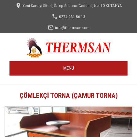

Yeni Sanayi Sitesi, Sakıp Sabancı Caddesi, No: 10 KÜTAHYA

0274 231 86 13

info@thermsan.com
MENÜ
ÇÖMLEKÇI TORNA (ÇAMUR TORNA)